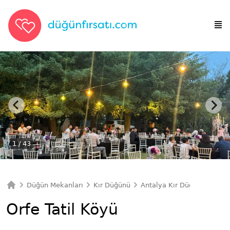
1
/ 43
Düğün Mekanları
Kır Düğünü
Antalya Kır Düğünü
Orfe
Ana Sayfa
Orfe Tatil Köyü