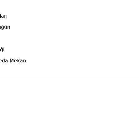
arı
üğün
ği
Veda Mekan