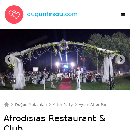
1
/ 4
Düğün Mekanları
After Party
Aydın After Party
Afrodis
Ana Sayfa
Afrodisias Restaurant &
Club