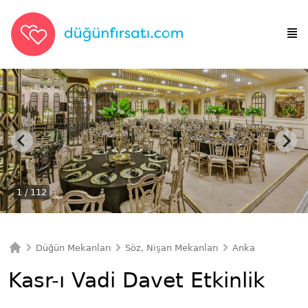
1
/ 112
Düğün Mekanları
Söz, Nişan Mekanları
Ankara Söz, Niş
Ana Sayfa
Kasr-ı Vadi Davet Etkinlik