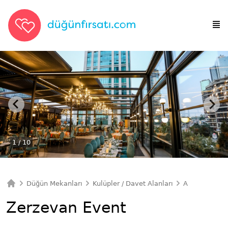
1
/ 10
Düğün Mekanları
Kulüpler / Davet Alanları
Ankara Kulüpl
Ana Sayfa
Zerzevan Event