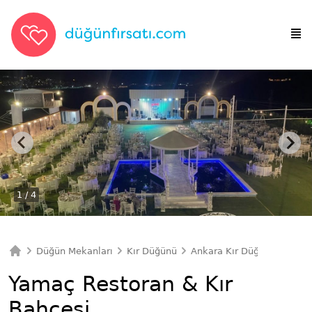
1
/ 4
Düğün Mekanları
Kır Düğünü
Ankara Kır Düğünü
Yama
Ana Sayfa
Yamaç Restoran & Kır
Bahçesi