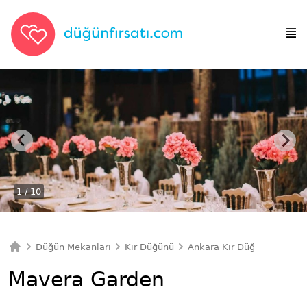
1
/ 10
Düğün Mekanları
Kır Düğünü
Ankara Kır Düğünü
Mave
Ana Sayfa
Mavera Garden