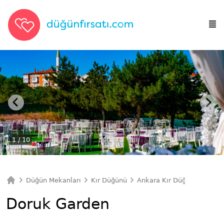
1
/ 10
Düğün Mekanları
Kır Düğünü
Ankara Kır Düğünü
Doru
Ana Sayfa
Doruk Garden