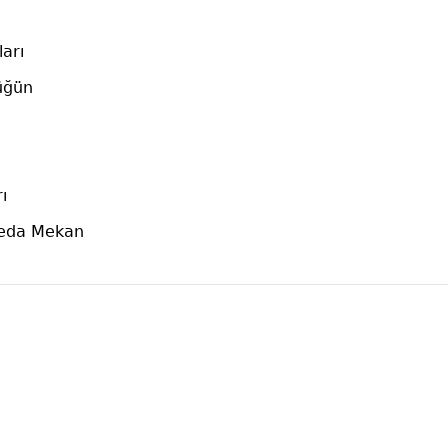
arı
üğün
ı
Veda Mekan