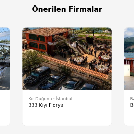
Önerilen Firmalar
Kır Düğünü
İstanbul
B
333 Kıyı Florya
B