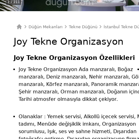
1
/ 211
Düğün Mekanları
Tekne Düğünü
İstanbul Tekne D
Ana Sayfa
Joy Tekne Organizasyon
Joy Tekne Organizasyon Özellikleri
Joy Tekne Organizasyon Ada manzaralı, Boğaz
manzaralı, Deniz manzaralı, Nehir manzaralı, Gö
manzaralı, Körfez manzaralı, Panoramik manzara
Şehir manzaralı, Orman manzaralı, Doğanın için
Tarihi atmosfer olmasıyla dikkat çekiyor.
Olanaklar : Yemek servisi, Alkollü içecek servisi,
tadımı, Menüde değişiklik imkanı, Organizasyon
sorumlusu, Işık, ses ve sahne hizmeti, Dışarıdan
fotoğrafçı getirme, Dışarıdan organizasyon firma