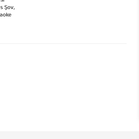
s Şov,
raoke