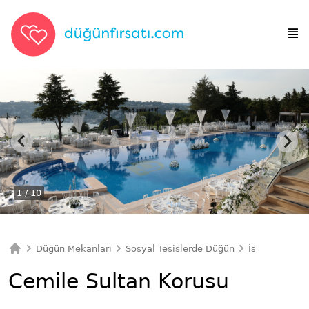
1
/ 10
Düğün Mekanları
Sosyal Tesislerde Düğün
İstanbul Sosy
Ana Sayfa
Cemile Sultan Korusu