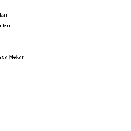
arı
nları
Veda Mekan