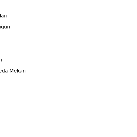
arı
üğün
ı
Veda Mekan