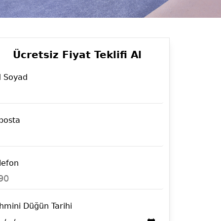
Ücretsiz Fiyat Teklifi Al
 Soyad
posta
lefon
90
hmini Düğün Tarihi