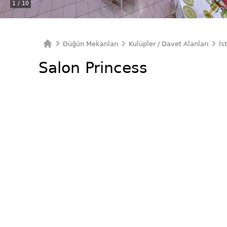
1
/ 10
Düğün Mekanları
Kulüpler / Davet Alanları
İs
Ana Sayfa
Salon Princess