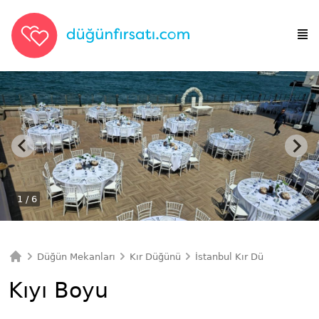
1
/ 6
Düğün Mekanları
Kır Düğünü
İstanbul Kır Düğünü
Kıy
Ana Sayfa
Kıyı Boyu