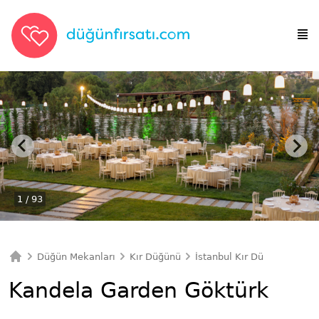
1
/ 93
Düğün Mekanları
Kır Düğünü
İstanbul Kır Düğünü
Kan
Ana Sayfa
Kandela Garden Göktürk