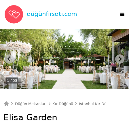
1
/ 58
Düğün Mekanları
Kır Düğünü
İstanbul Kır Düğünü
Eli
Ana Sayfa
Elisa Garden