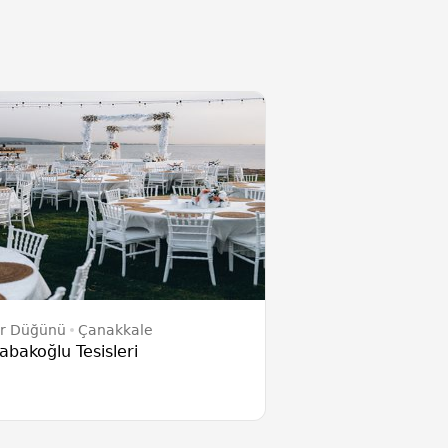
ır Düğünü
Çanakkale
abakoğlu Tesisleri