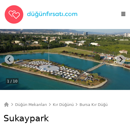
1
/ 10
Düğün Mekanları
Kır Düğünü
Bursa Kır Düğünü
Sukay
Ana Sayfa
Sukaypark