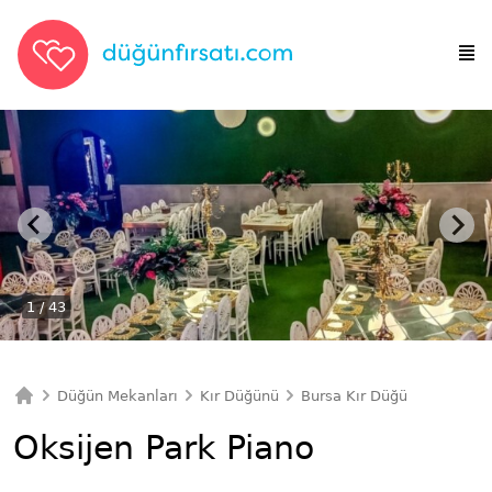
1
/ 43
Düğün Mekanları
Kır Düğünü
Bursa Kır Düğünü
Oksije
Ana Sayfa
Oksijen Park Piano