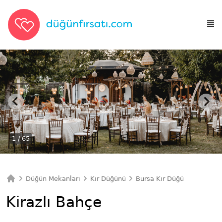
1
/ 65
Düğün Mekanları
Kır Düğünü
Bursa Kır Düğünü
Kirazl
Ana Sayfa
Kirazlı Bahçe