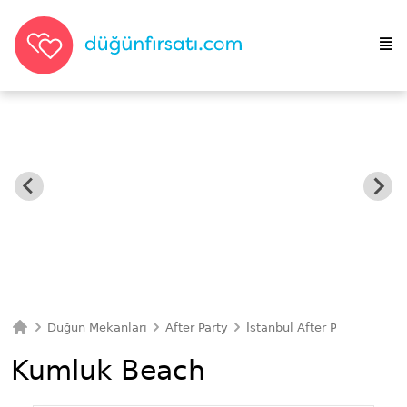
Düğün Mekanları
After Party
İstanbul After Party
Kuml
Ana Sayfa
Kumluk Beach