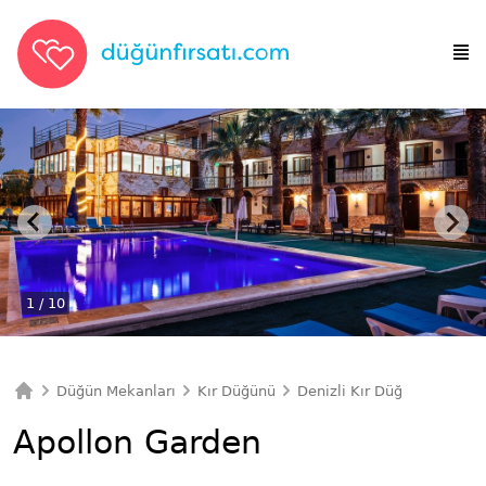
1
/ 10
Düğün Mekanları
Kır Düğünü
Denizli Kır Düğünü
Apol
Ana Sayfa
Apollon Garden